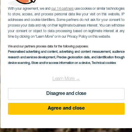
With your agreement, we and
our 14 partners
use cookies or similar technologies
to store, access, and process personal data like your visit on this website, IP
addresses and cookie identifiers. Some partners do not ask for your consent to
process your data and rely on their legitimate business interest. You can withdraw
your consent or object to data processing based on legitimate interest at any
time by clicking on “Learn More” or in our Privacy Policy on this website.
We and our partners process data for the following purposes:
Personalised advertising and content, advertising and content measurement, audience
research and services development
, Precise geolocation data, and identification through
device scanning
, Store and/or access information on a device
, Technical cookies
Learn More →
Disagree and close
Agree and close