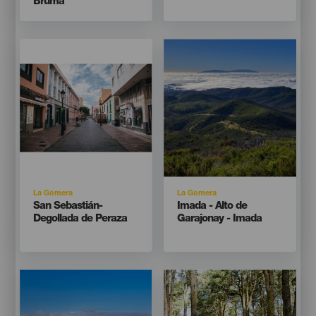
Bruma
Imagen
Imagen
Imagen
Imagen
Listado
Listado
Isla
Isla
La Gomera
La Gomera
Titular
Titular
San Sebastián-
Imada - Alto de
Degollada de Peraza
Garajonay - Imada
Imagen
Imagen
Imagen
Imagen
Listado
Listado