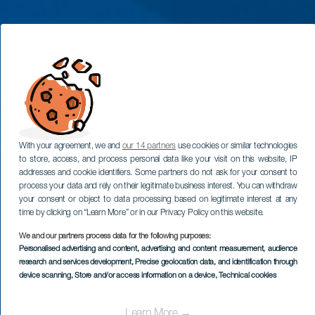
With your agreement, we and
our 14 partners
use cookies or similar technologies
to store, access, and process personal data like your visit on this website, IP
addresses and cookie identifiers. Some partners do not ask for your consent to
process your data and rely on their legitimate business interest. You can withdraw
your consent or object to data processing based on legitimate interest at any
time by clicking on “Learn More” or in our Privacy Policy on this website.
We and our partners process data for the following purposes:
Personalised advertising and content, advertising and content measurement, audience
research and services development
, Precise geolocation data, and identification through
device scanning
, Store and/or access information on a device
, Technical cookies
Learn More →