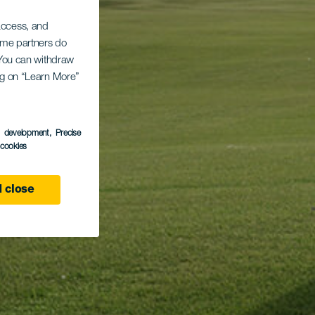
 access, and
Some partners do
. You can withdraw
ing on “Learn More”
s development
, Precise
l cookies
 close