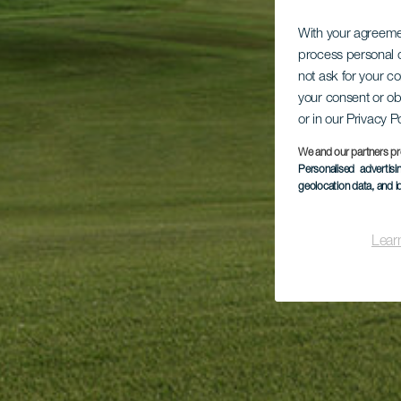
With your agreem
process personal d
not ask for your c
your consent or ob
or in our Privacy P
We and our partners pr
Personalised advertis
geolocation data, and i
Lear