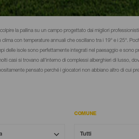
 colpire la pallina su un campo progettato dai migliori professionist
n clima con temperature annuali che oscillano tra i 19° e i 25°. Po
mpi delle isole sono perfettamente integrati nel paesaggio e sono p
n molti casi si trovano all'interno di complessi alberghieri di lusso, do
ppositamente pensato perché i giocatori non abbiano altro di cui pre
COMUNE