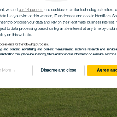
ent, we and
our 14 partners
use cookies or similar technologies to store,
ata like your visit on this website, IP addresses and cookie identifiers. 
onsent to process your data and rely on their legitimate business interest
ject to data processing based on legitimate interest at any time by click
olicy on this website.
ocess data for the following purposes:
ing and content, advertising and content measurement, audience research and service
dentification through device scanning
, Store and/or access information on a device
, Technica
n More →
Disagree and close
Agree and