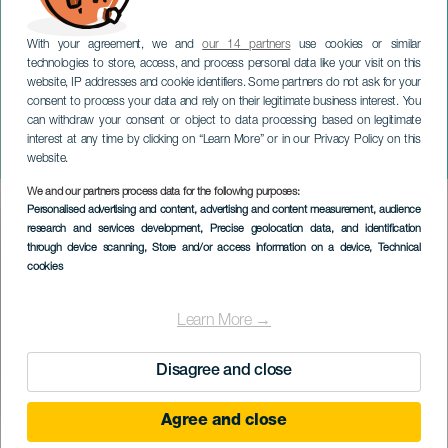
With your agreement, we and
our 14 partners
use cookies or similar
technologies to store, access, and process personal data like your visit on this
website, IP addresses and cookie identifiers. Some partners do not ask for your
consent to process your data and rely on their legitimate business interest. You
can withdraw your consent or object to data processing based on legitimate
GRAN CANARIA
interest at any time by clicking on “Learn More” or in our Privacy Policy on this
40 Delirios
website.
We and our partners process data for the following purposes:
Imagen
Personalised advertising and content, advertising and content measurement, audience
Listado
research and services development
, Precise geolocation data, and identification
through device scanning
, Store and/or access information on a device
, Technical
cookies
Learn More →
Disagree and close
Agree and close
EVENTO PASSATO