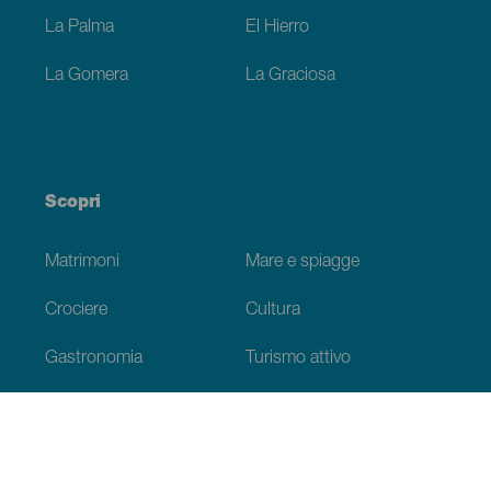
La Palma
El Hierro
La Gomera
La Graciosa
Scopri
Matrimoni
Mare e spiagge
Crociere
Cultura
Gastronomia
Turismo attivo
Tutti gli articoli