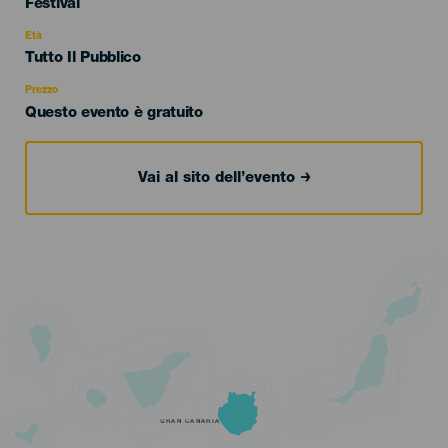
Categoría
Festival
del
evento
Età
Edad
Tutto Il Pubblico
Recomendada
Prezzo
Questo evento è gratuito
Vai al sito dell’evento
GRAN CANARIA