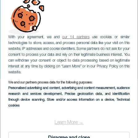
With your agreement, we and
our 14 partners
use cookies or similar
technologies to store, access, and process personal data like your visit on this
website, IP addresses and cookie identifiers. Some partners do not ask for your
consent to process your data and rely on their legitimate business interest. You
can withdraw your consent or object to data processing based on legitimate
GRAN CANARIA
interest at any time by clicking on “Learn More” or in our Privacy Policy on this
Arucas e il mare
website.
We and our partners process data for the following purposes:
Imagen
Personalised advertising and content, advertising and content measurement, audience
Listado
research and services development
, Precise geolocation data, and identification
through device scanning
, Store and/or access information on a device
, Technical
cookies
Learn More →