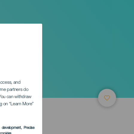
 access, and
Some partners do
. You can withdraw
ing on “Learn More”
s development
, Precise
l cookies