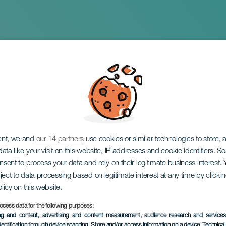
lly Haroun
ent, we and
our 14 partners
use cookies or similar technologies to store,
ata like your visit on this website, IP addresses and cookie identifiers. 
onsent to process your data and rely on their legitimate business interest
ject to data processing based on legitimate interest at any time by click
olicy on this website.
ocess data for the following purposes:
EVENTO PASSATO
ing and content, advertising and content measurement, audience research and service
dentification through device scanning
, Store and/or access information on a device
, Technica