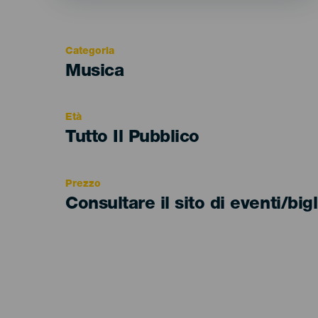
Categoria
Categoría
Musica
del
evento
Età
Edad
Tutto Il Pubblico
Recomendada
Prezzo
Consultare il sito di eventi/bigl