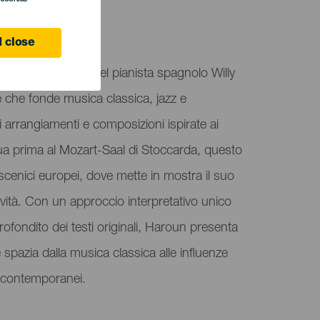
 Canaria
 close
l nuovo progetto del pianista spagnolo Willy
che fonde musica classica, jazz e
 arrangiamenti e composizioni ispirate ai
ua prima al Mozart-Saal di Stoccarda, questo
oscenici europei, dove mette in mostra il suo
ività. Con un approccio interpretativo unico
fondito dei testi originali, Haroun presenta
 spazia dalla musica classica alle influenze
i contemporanei.