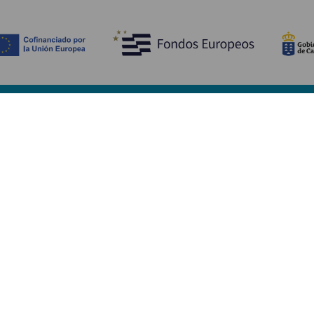
Scopri
I
Matrimoni
Mare e spiagge
A
Crociere
Cultura
Co
Gastronomia
Turismo attivo
Do
Tutti gli articoli
Im