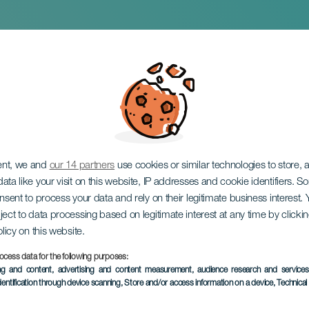
rte. Bomba de Humo
ria
ent, we and
our 14 partners
use cookies or similar technologies to store,
ata like your visit on this website, IP addresses and cookie identifiers. 
onsent to process your data and rely on their legitimate business interest
ject to data processing based on legitimate interest at any time by click
olicy on this website.
ocess data for the following purposes:
EVENTO PASSATO
ing and content, advertising and content measurement, audience research and service
dentification through device scanning
, Store and/or access information on a device
, Technica
05 April 2024