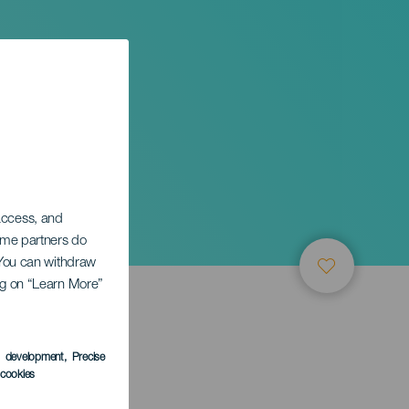
 Tour.
 access, and
Some partners do
. You can withdraw
ing on “Learn More”
s development
, Precise
l cookies