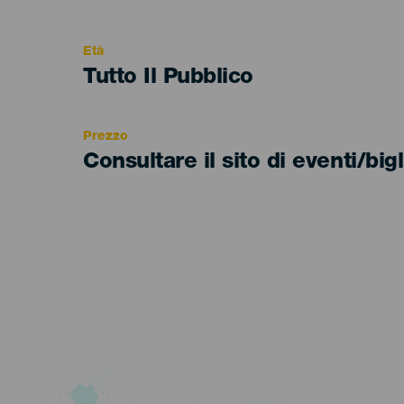
del
evento
Età
Edad
Tutto Il Pubblico
Recomendada
Prezzo
Consultare il sito di eventi/bigl