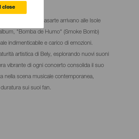
 Canaria
 close
tile unico di Bely Basarte arrivano alle Isole
mo album, "Bomba de Humo" (Smoke Bomb)
le indimenticabile e carico di emozioni.
turità artistica di Bely, esplorando nuovi suoni
era vibrante di ogni concerto consolida il suo
nza nella scena musicale contemporanea,
duratura sui suoi fan.