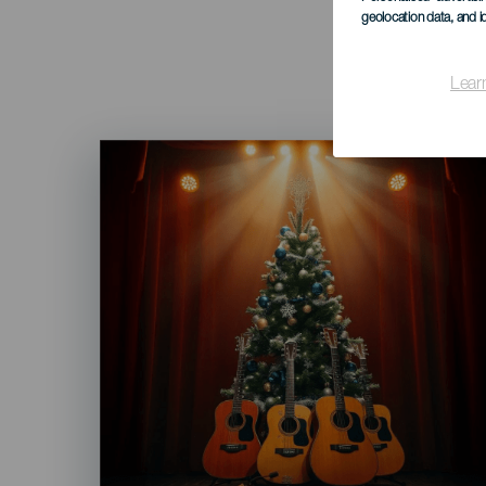
geolocation data, and i
Lear
Imagen
Listado