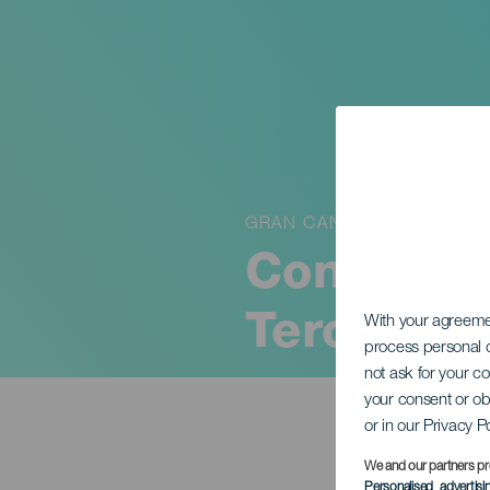
GRAN CANARIA
Concerto 
Teror
With your agreem
process personal d
not ask for your c
your consent or ob
or in our Privacy P
We and our partners pr
Personalised advertis