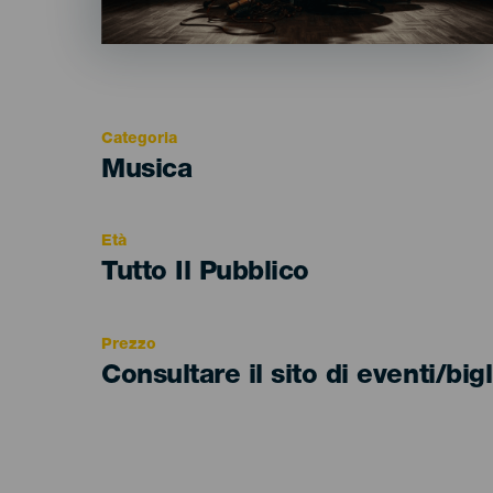
Categoria
Categoría
Musica
del
evento
Età
Edad
Tutto Il Pubblico
Recomendada
Prezzo
Consultare il sito di eventi/bigl