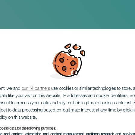
di Natale della Par
ent, we and
our 14 partners
use cookies or similar technologies to store,
ata like your visit on this website, IP addresses and cookie identifiers. 
onsent to process your data and rely on their legitimate business interest
ject to data processing based on legitimate interest at any time by click
olicy on this website.
ocess data for the following purposes:
EVENTO PASSATO
ing and content, advertising and content measurement, audience research and service