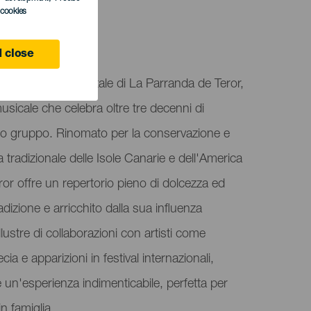
l cookies
 close
a il Concerto di Natale di La Parranda de Teror,
icale che celebra oltre tre decenni di
ico gruppo. Rinomato per la conservazione e
 tradizionale delle Isole Canarie e dell'America
or offre un repertorio pieno di dolcezza ed
adizione e arricchito dalla sua influenza
llustre di collaborazioni con artisti come
e apparizioni in festival internazionali,
un'esperienza indimenticabile, perfetta per
in famiglia.