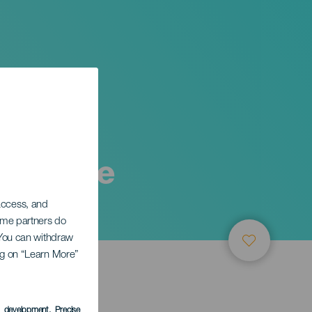
randa de
 access, and
Some partners do
. You can withdraw
ing on “Learn More”
s development
, Precise