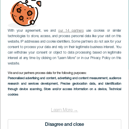
With your agreement, we and
our 14 partners
use cookies or similar
technologies to store, access, and process personal data like your visit on this
website, IP addresses and cookie identifiers. Some partners do not ask for your
consent to process your data and rely on their legitimate business interest. You
GRAN CANARIA
can withdraw your consent or object to data processing based on legitimate
Discesa del ciclista a La
interest at any time by clicking on “Learn More” or in our Privacy Policy on this
Aldea
website.
We and our partners process data for the following purposes:
Imagen
Personalised advertising and content, advertising and content measurement, audience
Listado
research and services development
, Precise geolocation data, and identification
through device scanning
, Store and/or access information on a device
, Technical
cookies
Learn More →
Disagree and close