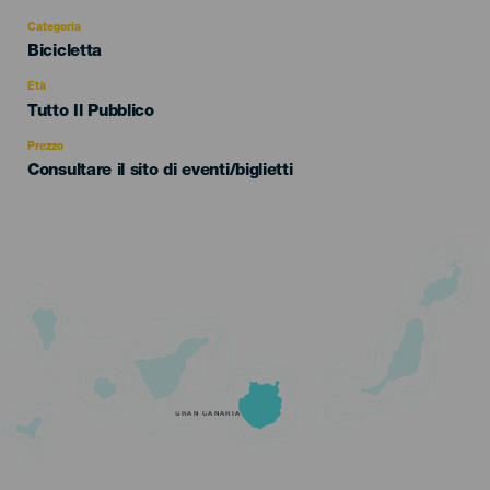
Categoria
Categoría
Bicicletta
del
evento
Età
Edad
Tutto Il Pubblico
Recomendada
Prezzo
Consultare il sito di eventi/biglietti
GRAN CANARIA