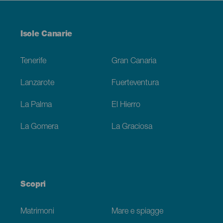
Menú
Isole Canarie
Footer
Tenerife
Gran Canaria
Lanzarote
Fuerteventura
La Palma
El Hierro
La Gomera
La Graciosa
Scopri
Matrimoni
Mare e spiagge