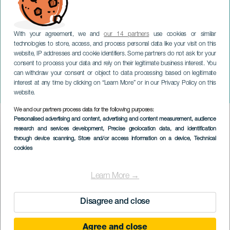
With your agreement, we and
our 14 partners
use cookies or similar
technologies to store, access, and process personal data like your visit on this
website, IP addresses and cookie identifiers. Some partners do not ask for your
consent to process your data and rely on their legitimate business interest. You
GRAN CANARIA
can withdraw your consent or object to data processing based on legitimate
Discoteca del sabato sera:
interest at any time by clicking on “Learn More” or in our Privacy Policy on this
lo spettacolo
website.
We and our partners process data for the following purposes:
Imagen
Personalised advertising and content, advertising and content measurement, audience
Listado
research and services development
, Precise geolocation data, and identification
through device scanning
, Store and/or access information on a device
, Technical
cookies
Learn More →
Disagree and close
Agree and close