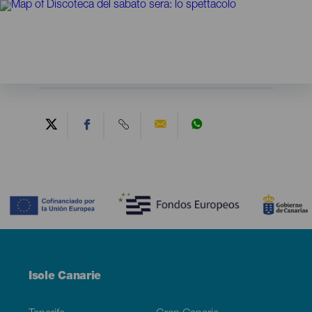
Contenido
Menú
Isole Canarie
Footer