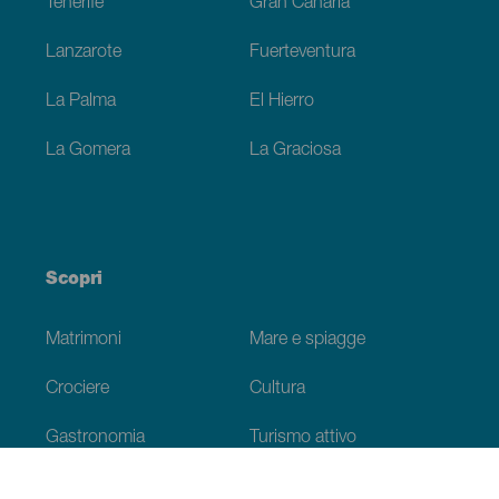
Tenerife
Gran Canaria
Lanzarote
Fuerteventura
La Palma
El Hierro
La Gomera
La Graciosa
Scopri
Matrimoni
Mare e spiagge
Crociere
Cultura
Gastronomia
Turismo attivo
Tutti gli articoli