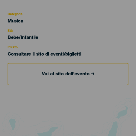
Categoria
Categoría
Musica
del
evento
Età
Edad
Bebe/Infantile
Recomendada
Prezzo
Consultare il sito di eventi/biglietti
Vai al sito dell’evento