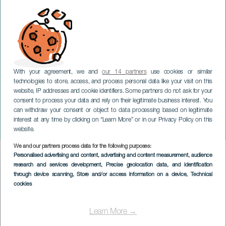
With your agreement, we and
our 14 partners
use cookies or similar
technologies to store, access, and process personal data like your visit on this
website, IP addresses and cookie identifiers. Some partners do not ask for your
consent to process your data and rely on their legitimate business interest. You
can withdraw your consent or object to data processing based on legitimate
GRAN CANARIA
interest at any time by clicking on “Learn More” or in our Privacy Policy on this
Eolo in famiglia
website.
We and our partners process data for the following purposes:
Imagen
Personalised advertising and content, advertising and content measurement, audience
Listado
research and services development
, Precise geolocation data, and identification
through device scanning
, Store and/or access information on a device
, Technical
cookies
Learn More →