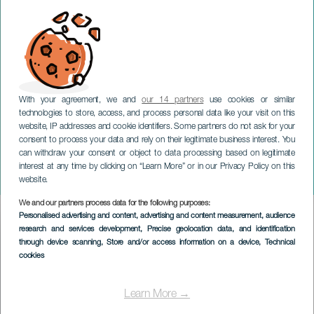
With your agreement, we and
our 14 partners
use cookies or similar
technologies to store, access, and process personal data like your visit on this
website, IP addresses and cookie identifiers. Some partners do not ask for your
consent to process your data and rely on their legitimate business interest. You
GRAN CANARIA
can withdraw your consent or object to data processing based on legitimate
Festeggiamenti di San
interest at any time by clicking on “Learn More” or in our Privacy Policy on this
Antonio El Chico
website.
We and our partners process data for the following purposes:
Imagen
Personalised advertising and content, advertising and content measurement, audience
Listado
research and services development
, Precise geolocation data, and identification
through device scanning
, Store and/or access information on a device
, Technical
cookies
Learn More →