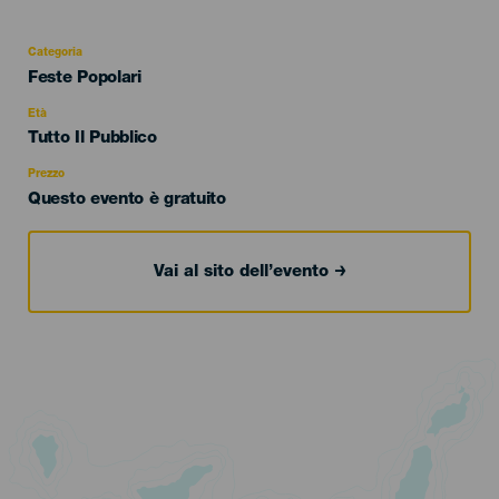
Categoria
Categoría
Feste Popolari
del
evento
Età
Edad
Tutto Il Pubblico
Recomendada
Prezzo
Questo evento è gratuito
Vai al sito dell’evento