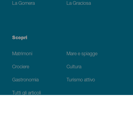
La Gomera
La Graciosa
Scopri
Matrimoni
Mare e spiagge
Crociere
Cultura
Gastronomia
Turismo attivo
Tutti gli articoli
Informazioni pratiche