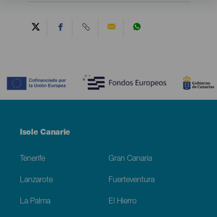
Contenido
Menú
Isole Canarie
Footer
Tenerife
Gran Canaria
Lanzarote
Fuerteventura
La Palma
El Hierro