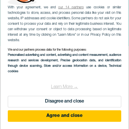
With your agreement, we and
our 14 partners
use cookies or similar
technologies to store, access, and process personal data like your visit on this
website, IP addresses and cookie identifiers. Some partners do not ask for your
consent to process your data and rely on their legitimate business interest. You
GRAN CANARIA
can withdraw your consent or object to data processing based on legitimate
Festival folcloristico El
interest at any time by clicking on “Learn More” or in our Privacy Policy on this
Lebrillo
website.
We and our partners process data for the following purposes:
Imagen
Personalised advertising and content, advertising and content measurement, audience
Listado
research and services development
, Precise geolocation data, and identification
through device scanning
, Store and/or access information on a device
, Technical
cookies
Learn More →
Disagree and close
EVENTO PASSATO
Agree and close
23 November 2024