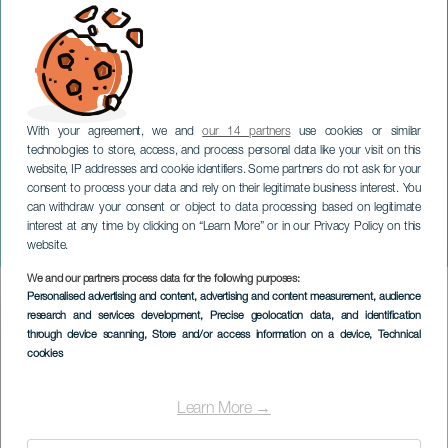
With your agreement, we and
our 14 partners
use cookies or similar
technologies to store, access, and process personal data like your visit on this
website, IP addresses and cookie identifiers. Some partners do not ask for your
consent to process your data and rely on their legitimate business interest. You
GRAN CANARIA
can withdraw your consent or object to data processing based on legitimate
Giornata internazionale
interest at any time by clicking on “Learn More” or in our Privacy Policy on this
dei bambini
website.
We and our partners process data for the following purposes:
Imagen
Personalised advertising and content, advertising and content measurement, audience
Listado
research and services development
, Precise geolocation data, and identification
through device scanning
, Store and/or access information on a device
, Technical
cookies
Learn More →