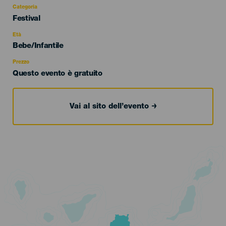
Categoria
Categoría
Festival
del
evento
Età
Edad
Bebe/Infantile
Recomendada
Prezzo
Questo evento è gratuito
Vai al sito dell’evento