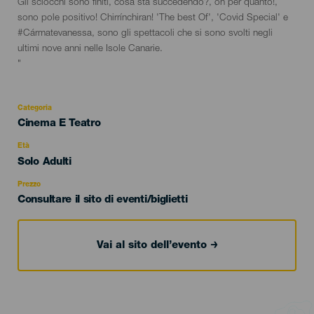
Gli sciocchi sono finiti, cosa sta succedendo?, oh per quanto!,
sono pole positivo! Chirrínchiran! 'The best Of', 'Covid Special' e
#Cármatevanessa, sono gli spettacoli che si sono svolti negli
ultimi nove anni nelle Isole Canarie.
"
Categoria
Categoría
Cinema E Teatro
del
evento
Età
Edad
Solo Adulti
Recomendada
Prezzo
Consultare il sito di eventi/biglietti
Vai al sito dell’evento