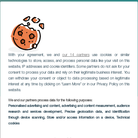
With your agreement, we and
our 14 partners
use cookies or similar
technologies to store, access, and process personal data like your visit on this
website, IP addresses and cookie identifiers. Some partners do not ask for your
consent to process your data and rely on their legitimate business interest. You
can withdraw your consent or object to data processing based on legitimate
GRAN CANARIA
interest at any time by clicking on “Learn More” or in our Privacy Policy on this
Jabicombé
website.
We and our partners process data for the following purposes:
Imagen
Personalised advertising and content, advertising and content measurement, audience
Listado
research and services development
, Precise geolocation data, and identification
through device scanning
, Store and/or access information on a device
, Technical
cookies