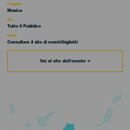
Categoria
Categoría
Musica
del
evento
Età
Edad
Tutto Il Pubblico
Recomendada
Prezzo
Consultare il sito di eventi/biglietti
Vai al sito dell’evento