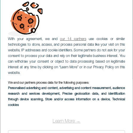
With your agreement, we and
our 14 partners
use cookies or similar
technologies to store, access, and process personal data like your visit on this
website, IP addresses and cookie identifiers. Some partners do not ask for your
consent to process your data and rely on their legitimate business interest. You
GRAN CANARIA
can withdraw your consent or object to data processing based on legitimate
La Filarmonica di Berlino
interest at any time by clicking on “Learn More” or in our Privacy Policy on this
in concerto
website.
We and our partners process data for the following purposes:
Imagen
Personalised advertising and content, advertising and content measurement, audience
Listado
research and services development
, Precise geolocation data, and identification
through device scanning
, Store and/or access information on a device
, Technical
cookies
Learn More →