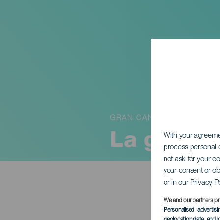
GRAN CANARIA
La grande
With your agreem
process personal d
not ask for your c
your consent or ob
or in our Privacy P
We and our partners pr
Personalised advertis
geolocation data, and i