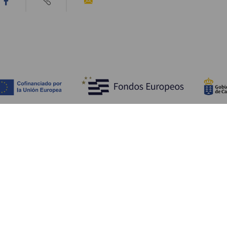
Scopri
I
Matrimoni
Mare e spiagge
A
Crociere
Cultura
Co