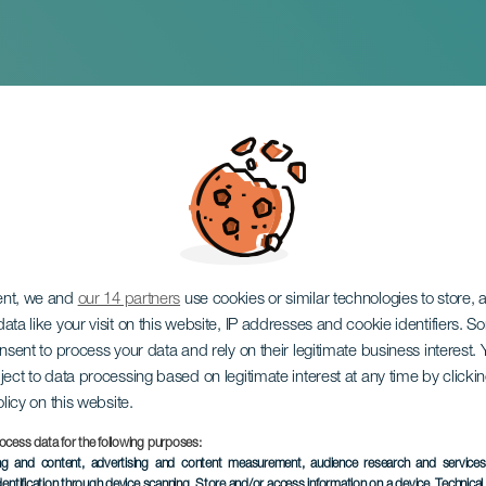
 rapina millenaria
ent, we and
our 14 partners
use cookies or similar technologies to store,
ata like your visit on this website, IP addresses and cookie identifiers. 
onsent to process your data and rely on their legitimate business interest
ject to data processing based on legitimate interest at any time by click
olicy on this website.
ocess data for the following purposes:
EVENTO PASSATO
ing and content, advertising and content measurement, audience research and service
dentification through device scanning
, Store and/or access information on a device
, Technica