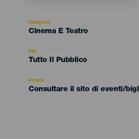
Categoria
Categoría
Cinema E Teatro
del
evento
Età
Edad
Tutto Il Pubblico
Recomendada
Prezzo
Consultare il sito di eventi/bigl