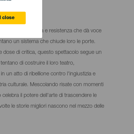
 close
 è una storia di lotta e resistenza che dà voce
rontano un sistema che chiude loro le porte.
dose di critica, questo spettacolo segue un
entano di costruire il loro teatro,
n un atto di ribellione contro l'ingiustizia e
stria culturale. Mescolando risate con momenti
o celebra il potere dell'arte di trascendere le
volte le storie migliori nascono nel mezzo delle