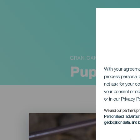
GRAN CANARIA
PuppeteA
With your agreem
process personal d
not ask for your c
your consent or ob
or in our Privacy P
We and our partners pr
Imagen
Personalised advertis
Listado
geolocation data, and i