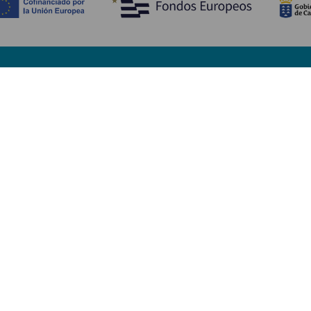
Scopri
I
Matrimoni
Mare e spiagge
A
Crociere
Cultura
Co
Gastronomia
Turismo attivo
Do
Tutti gli articoli
Im