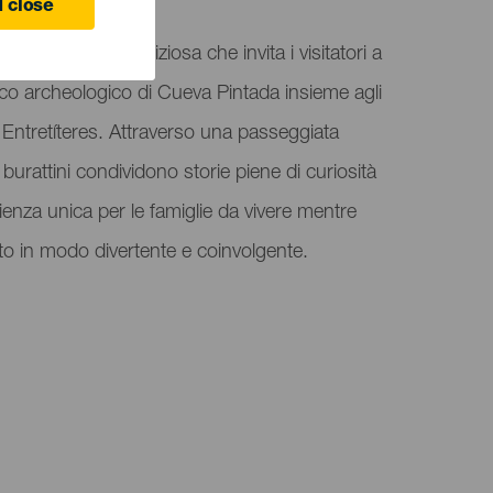
 close
è un'attività deliziosa che invita i visitatori a
rco archeologico di Cueva Pintada insieme agli
 Entretíteres. Attraverso una passeggiata
 burattini condividono storie piene di curiosità
ienza unica per le famiglie da vivere mentre
to in modo divertente e coinvolgente.