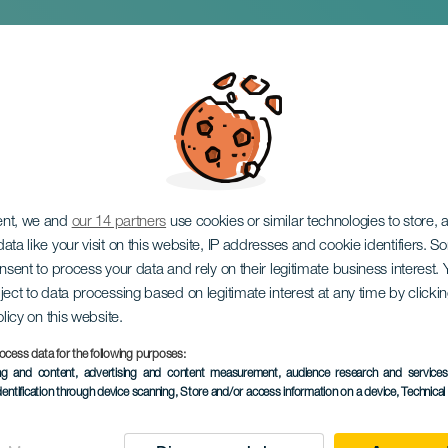
NDO alla Cueva Pin
ent, we and
our 14 partners
use cookies or similar technologies to store,
ata like your visit on this website, IP addresses and cookie identifiers. 
onsent to process your data and rely on their legitimate business interest
ject to data processing based on legitimate interest at any time by click
olicy on this website.
ocess data for the following purposes:
EVENTO PASSATO
ing and content, advertising and content measurement, audience research and service
dentification through device scanning
, Store and/or access information on a device
, Technica
25 January 2025
Localidad
Gáldar