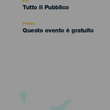
Età
Edad
Tutto Il Pubblico
Recomendada
Prezzo
Questo evento è gratuito