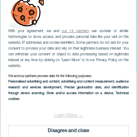
GRAN CANARIA
With your agreement, we and
our 14 partners
use cookies or similar
Rozier, Van Der Zaal
technologies to store, access, and process personal data like your visit on this
Group ft. Paul Van Kessel
website, IP addresses and cookie identifiers. Some partners do not ask for your
consent to process your data and rely on their legitimate business interest. You
y Antonio Lizana - Festival
can withdraw your consent or object to data processing based on legitimate
Internacional Canarias
interest at any time by clicking on “Learn More” or in our Privacy Policy on this
Jazz y Más
website.
We and our partners process data for the following purposes:
Imagen
Personalised advertising and content, advertising and content measurement, audience
Listado
research and services development
, Precise geolocation data, and identification
through device scanning
, Store and/or access information on a device
, Technical
cookies
Learn More →
EVENTO PASSATO
Disagree and close