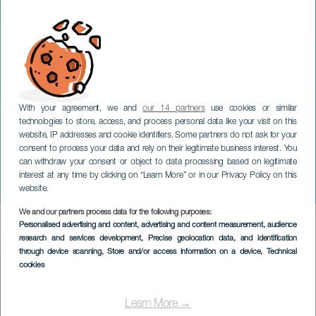
With your agreement, we and
our 14 partners
use cookies or similar
technologies to store, access, and process personal data like your visit on this
website, IP addresses and cookie identifiers. Some partners do not ask for your
consent to process your data and rely on their legitimate business interest. You
can withdraw your consent or object to data processing based on legitimate
GRAN CANARIA
interest at any time by clicking on “Learn More” or in our Privacy Policy on this
Toninho Hora in concerto
website.
We and our partners process data for the following purposes:
Imagen
Personalised advertising and content, advertising and content measurement, audience
Listado
research and services development
, Precise geolocation data, and identification
through device scanning
, Store and/or access information on a device
, Technical
cookies
Learn More →