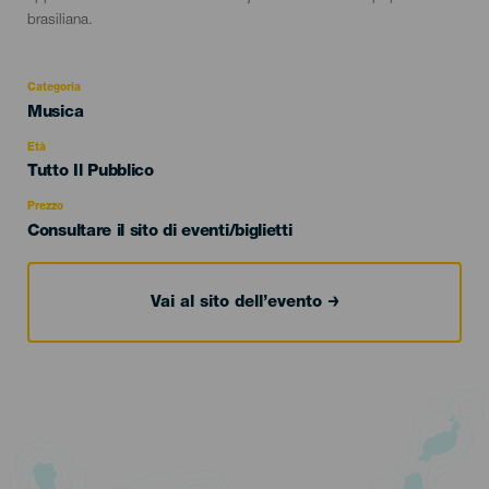
brasiliana.
Categoria
Categoría
Musica
del
evento
Età
Edad
Tutto Il Pubblico
Recomendada
Prezzo
Consultare il sito di eventi/biglietti
Vai al sito dell’evento