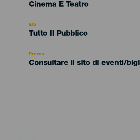
Categoría
Cinema E Teatro
del
evento
Età
Edad
Tutto Il Pubblico
Recomendada
Prezzo
Consultare il sito di eventi/bigl