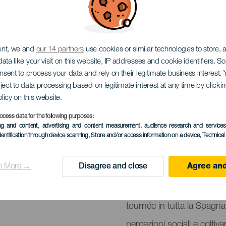
 la bestia. La Palma
ent, we and
our 14 partners
use cookies or similar technologies to store,
ata like your visit on this website, IP addresses and cookie identifiers. 
onsent to process your data and rely on their legitimate business interest
ject to data processing based on legitimate interest at any time by click
olicy on this website.
ocess data for the following purposes:
EVENTO PASSATO
ing and content, advertising and content measurement, audience research and service
dentification through device scanning
, Store and/or access information on a device
, Technica
03 Mag 2024
Localidad
Santa Cruz de La P
n More →
Disagree and close
Agree and
Descripción
Più che un semplice intra
del
tournée in tutta la Spagna, 
evento
percezioni sociali e coltiva