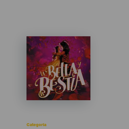
Imagen
Listado
Categoria