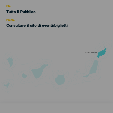
del
evento
Età
Edad
Tutto Il Pubblico
Recomendada
Prezzo
Consultare il sito di eventi/biglietti
LANZAROTE