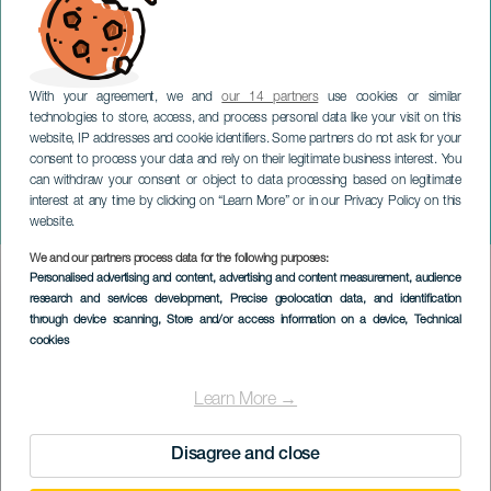
With your agreement, we and
our 14 partners
use cookies or similar
technologies to store, access, and process personal data like your visit on this
website, IP addresses and cookie identifiers. Some partners do not ask for your
consent to process your data and rely on their legitimate business interest. You
LANZAROTE
can withdraw your consent or object to data processing based on legitimate
Carlos e David de Jacoba
interest at any time by clicking on “Learn More” or in our Privacy Policy on this
in concerto
website.
We and our partners process data for the following purposes:
Imagen
Personalised advertising and content, advertising and content measurement, audience
Listado
research and services development
, Precise geolocation data, and identification
through device scanning
, Store and/or access information on a device
, Technical
cookies
Learn More →
Disagree and close