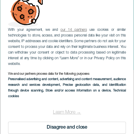
With your agreement, we and
our 14 partners
use cookies or similar
technologies to store, access, and process personal data like your visit on this
website, IP addresses and cookie identifiers. Some partners do not ask for your
consent to process your data and rely on their legitimate business interest. You
LANZAROTE
can withdraw your consent or object to data processing based on legitimate
Carnevale: Sepoltura della
interest at any time by clicking on “Learn More” or in our Privacy Policy on this
Sardina
website.
We and our partners process data for the following purposes:
Imagen
Personalised advertising and content, advertising and content measurement, audience
Listado
research and services development
, Precise geolocation data, and identification
through device scanning
, Store and/or access information on a device
, Technical
cookies
Learn More →
Disagree and close