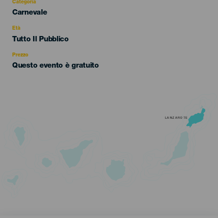
Categoria
Categoría
Carnevale
del
evento
Età
Edad
Tutto Il Pubblico
Recomendada
Prezzo
Questo evento è gratuito
LANZAROTE