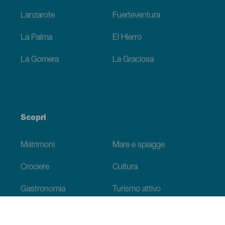
Lanzarote
Fuerteventura
La Palma
El Hierro
La Gomera
La Graciosa
Scopri
Matrimoni
Mare e spiagge
Crociere
Cultura
Gastronomia
Turismo attivo
Tutti gli articoli