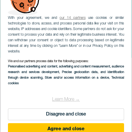
With your agreement, we and
our 14 partners
use cookies or similar
technologies to store, access, and process personal data like your visit on this
website, IP addresses and cookie identifiers. Some partners do not ask for your
consent to process your data and rely on their legitimate business interest. You
LANZAROTE
can withdraw your consent or object to data processing based on legitimate
Juan Brito e la principessa
interest at any time by clicking on “Learn More” or in our Privacy Policy on this
Ico
website.
We and our partners process data for the following purposes:
Imagen
Personalised advertising and content, advertising and content measurement, audience
Listado
research and services development
, Precise geolocation data, and identification
through device scanning
, Store and/or access information on a device
, Technical
cookies
Learn More →
Disagree and close
Agree and close