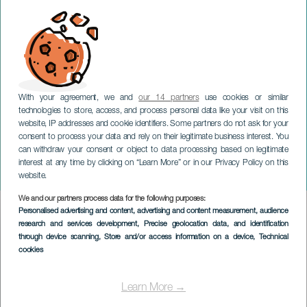
With your agreement, we and
our 14 partners
use cookies or similar
technologies to store, access, and process personal data like your visit on this
website, IP addresses and cookie identifiers. Some partners do not ask for your
consent to process your data and rely on their legitimate business interest. You
can withdraw your consent or object to data processing based on legitimate
LANZAROTE
interest at any time by clicking on “Learn More” or in our Privacy Policy on this
La fabbrica dei sogni
website.
We and our partners process data for the following purposes:
Imagen
Personalised advertising and content, advertising and content measurement, audience
Listado
research and services development
, Precise geolocation data, and identification
through device scanning
, Store and/or access information on a device
, Technical
cookies
Learn More →