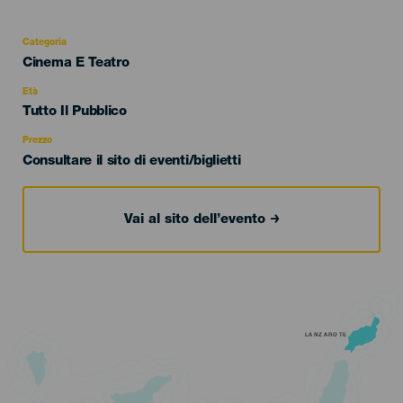
Categoria
Categoría
Cinema E Teatro
del
evento
Età
Edad
Tutto Il Pubblico
Recomendada
Prezzo
Consultare il sito di eventi/biglietti
Vai al sito dell’evento
LANZAROTE