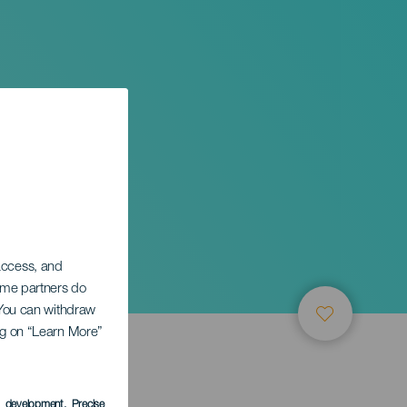
 access, and
Some partners do
. You can withdraw
ing on “Learn More”
s development
, Precise