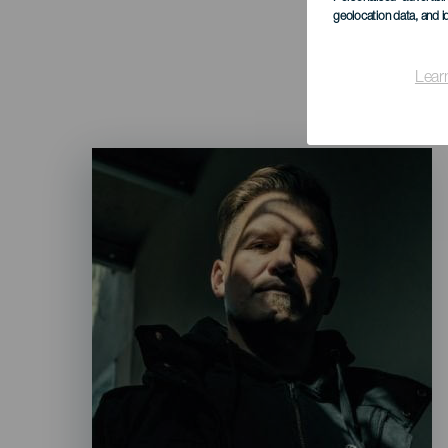
geolocation data, and i
Lear
Imagen
Listado