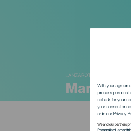
LANZAROTE
Mario Bat
With your agreem
process personal d
not ask for your c
your consent or ob
or in our Privacy P
We and our partners pr
Personalised advertis