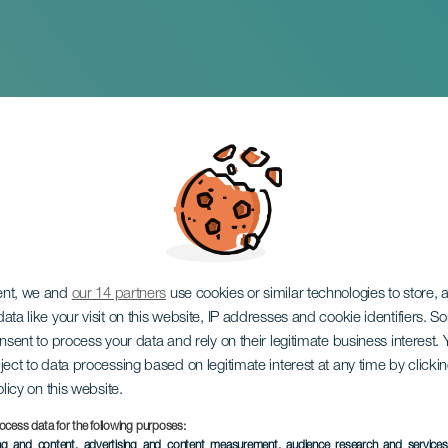
kovic
ent, we and
our 14 partners
use cookies or similar technologies to store,
ata like your visit on this website, IP addresses and cookie identifiers. 
onsent to process your data and rely on their legitimate business interest
ject to data processing based on legitimate interest at any time by click
olicy on this website.
ocess data for the following purposes:
EVENTO PASSATO
ing and content, advertising and content measurement, audience research and service