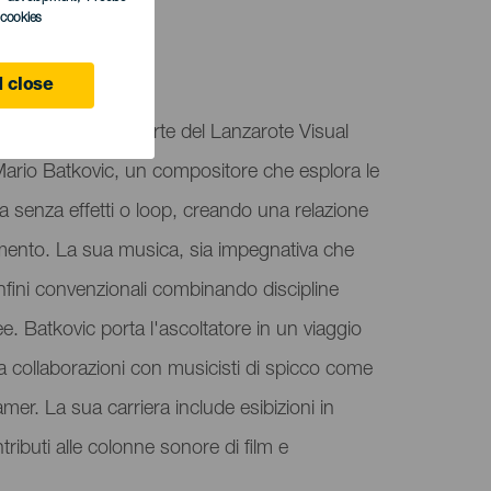
l cookies
 close
s Verdes, come parte del Lanzarote Visual
Mario Batkovic, un compositore che esplora le
ca senza effetti o loop, creando una relazione
umento. La sua musica, sia impegnativa che
nfini convenzionali combinando discipline
. Batkovic porta l'ascoltatore in un viaggio
collaborazioni con musicisti di spicco come
er. La sua carriera include esibizioni in
ntributi alle colonne sonore di film e