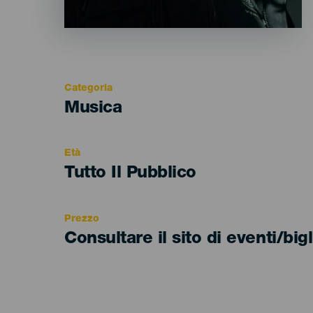
Categoria
Categoría
Musica
del
evento
Età
Edad
Tutto Il Pubblico
Recomendada
Prezzo
Consultare il sito di eventi/bigl