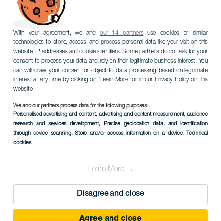
With your agreement, we and
our 14 partners
use cookies or similar
technologies to store, access, and process personal data like your visit on this
website, IP addresses and cookie identifiers. Some partners do not ask for your
consent to process your data and rely on their legitimate business interest. You
can withdraw your consent or object to data processing based on legitimate
LANZAROTE
interest at any time by clicking on “Learn More” or in our Privacy Policy on this
Powerhouse Gospel Choir
website.
We and our partners process data for the following purposes:
Imagen
Personalised advertising and content, advertising and content measurement, audience
Listado
research and services development
, Precise geolocation data, and identification
through device scanning
, Store and/or access information on a device
, Technical
cookies
Learn More →
Disagree and close
Agree and close