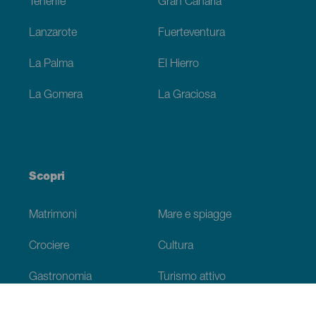
Tenerife
Gran Canaria
Lanzarote
Fuerteventura
La Palma
El Hierro
La Gomera
La Graciosa
Scopri
Matrimoni
Mare e spiagge
Crociere
Cultura
Gastronomia
Turismo attivo
Tutti gli articoli