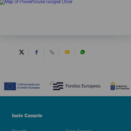
Contenido
Menú
Isole Canarie
Footer