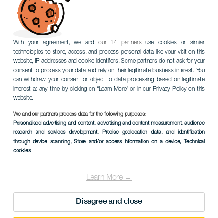
With your agreement, we and
our 14 partners
use cookies or similar
technologies to store, access, and process personal data like your visit on this
website, IP addresses and cookie identifiers. Some partners do not ask for your
consent to process your data and rely on their legitimate business interest. You
can withdraw your consent or object to data processing based on legitimate
LANZAROTE
interest at any time by clicking on “Learn More” or in our Privacy Policy on this
Ritmi del mondo
website.
We and our partners process data for the following purposes:
Imagen
Personalised advertising and content, advertising and content measurement, audience
Listado
research and services development
, Precise geolocation data, and identification
through device scanning
, Store and/or access information on a device
, Technical
cookies
Learn More →
Disagree and close