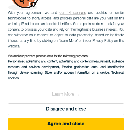
With your agreement, we and
our 14 partners
use cookies or similar
technologies to store, access, and process personal data like your visit on this
website, IP addresses and cookie identifiers. Some partners do not ask for your
consent to process your data and rely on their legitimate business interest. You
can withdraw your consent or object to data processing based on legitimate
LANZAROTE
interest at any time by clicking on “Learn More” or in our Privacy Policy on this
The magic door
website.
We and our partners process data for the following purposes:
Imagen
Personalised advertising and content, advertising and content measurement, audience
Listado
research and services development
, Precise geolocation data, and identification
through device scanning
, Store and/or access information on a device
, Technical
cookies
Learn More →
EVENTO PASSATO
Disagree and close
Agree and close
19 to 20 Mag
Localidad
Punta Mujeres