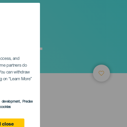
 y más.
 access, and
Some partners do
. You can withdraw
ing on “Learn More”
s development
, Precise
l cookies
 close