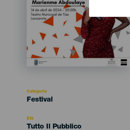
Categoria
Categoría
Festival
del
evento
Età
Edad
Tutto Il Pubblico