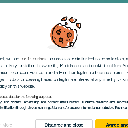
val Noches de Bolero
 Abdoulaye
ent, we and
our 14 partners
use cookies or similar technologies to store,
ata like your visit on this website, IP addresses and cookie identifiers. 
onsent to process your data and rely on their legitimate business interest
ject to data processing based on legitimate interest at any time by click
olicy on this website.
ocess data for the following purposes:
ing and content, advertising and content measurement, audience research and service
EVENTO PASSATO
dentification through device scanning
, Store and/or access information on a device
, Technica
14 April 2024
Localidad
Tías
n More →
Disagree and close
Agree and