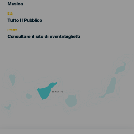
Categoría
Musica
del
evento
Età
Edad
Tutto Il Pubblico
Recomendada
Prezzo
Consultare il sito di eventi/biglietti
TENERIFE