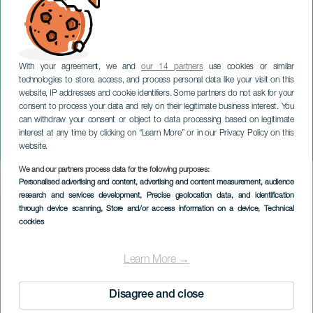
With your agreement, we and
our 14 partners
use cookies or similar
technologies to store, access, and process personal data like your visit on this
website, IP addresses and cookie identifiers. Some partners do not ask for your
consent to process your data and rely on their legitimate business interest. You
can withdraw your consent or object to data processing based on legitimate
TENERIFE
interest at any time by clicking on “Learn More” or in our Privacy Policy on this
Alma de Bolero
website.
We and our partners process data for the following purposes:
Imagen
Personalised advertising and content, advertising and content measurement, audience
Listado
research and services development
, Precise geolocation data, and identification
through device scanning
, Store and/or access information on a device
, Technical
cookies
Learn More →
Disagree and close