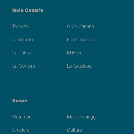
Menú
Isole Canarie
Footer
Tenerife
Gran Canaria
Lanzarote
Fuerteventura
La Palma
El Hierro
La Gomera
La Graciosa
Scopri
Matrimoni
Mare e spiagge
Crociere
Cultura