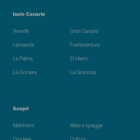
Menú
Isole Canarie
Footer
Tenerife
Gran Canaria
Lanzarote
Fuerteventura
La Palma
El Hierro
La Gomera
La Graciosa
Scopri
Matrimoni
Mare e spiagge
Crociere
Cultura