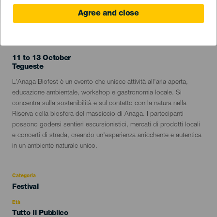
Agree and close
EVENTO PASSATO
11 to 13 October
Localidad
Tegueste
Descripción
L'Anaga Biofest è un evento che unisce attività all'aria aperta,
del
educazione ambientale, workshop e gastronomia locale. Si
evento
concentra sulla sostenibilità e sul contatto con la natura nella
Riserva della biosfera del massiccio di Anaga. I partecipanti
possono godersi sentieri escursionistici, mercati di prodotti locali
e concerti di strada, creando un'esperienza arricchente e autentica
in un ambiente naturale unico.
Categoria
Categoría
Festival
del
evento
Età
Edad
Tutto Il Pubblico