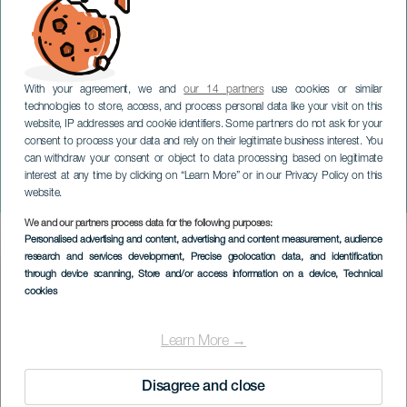
With your agreement, we and
our 14 partners
use cookies or similar
technologies to store, access, and process personal data like your visit on this
website, IP addresses and cookie identifiers. Some partners do not ask for your
consent to process your data and rely on their legitimate business interest. You
can withdraw your consent or object to data processing based on legitimate
TENERIFE
interest at any time by clicking on “Learn More” or in our Privacy Policy on this
Anaga Biofest
website.
We and our partners process data for the following purposes:
Imagen
Personalised advertising and content, advertising and content measurement, audience
Listado
research and services development
, Precise geolocation data, and identification
through device scanning
, Store and/or access information on a device
, Technical
cookies
Learn More →
Disagree and close