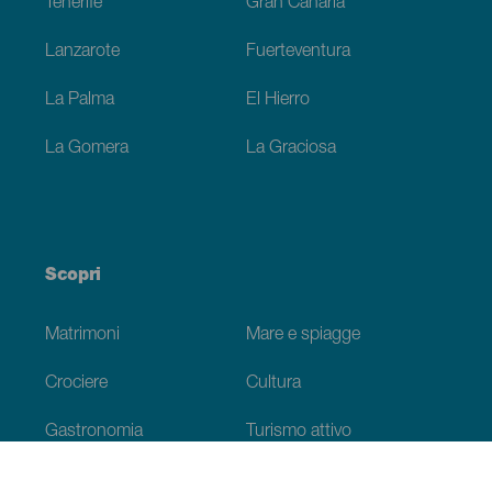
Tenerife
Gran Canaria
Lanzarote
Fuerteventura
La Palma
El Hierro
La Gomera
La Graciosa
Scopri
Matrimoni
Mare e spiagge
Crociere
Cultura
Gastronomia
Turismo attivo
Tutti gli articoli