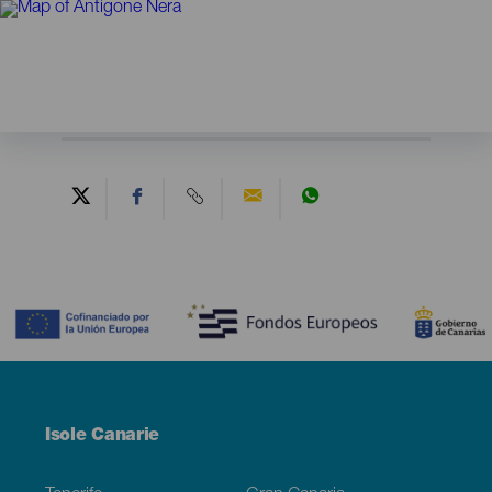
Contenido
Menú
Isole Canarie
Footer