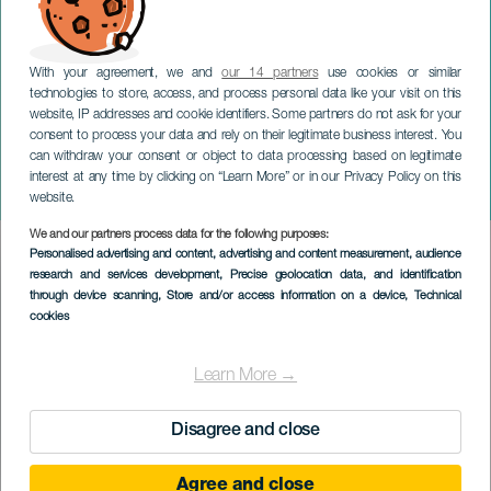
With your agreement, we and
our 14 partners
use cookies or similar
technologies to store, access, and process personal data like your visit on this
website, IP addresses and cookie identifiers. Some partners do not ask for your
consent to process your data and rely on their legitimate business interest. You
can withdraw your consent or object to data processing based on legitimate
TENERIFE
interest at any time by clicking on “Learn More” or in our Privacy Policy on this
Antigone Nera
website.
We and our partners process data for the following purposes:
Imagen
Personalised advertising and content, advertising and content measurement, audience
Listado
research and services development
, Precise geolocation data, and identification
through device scanning
, Store and/or access information on a device
, Technical
cookies
Learn More →
Disagree and close
Agree and close