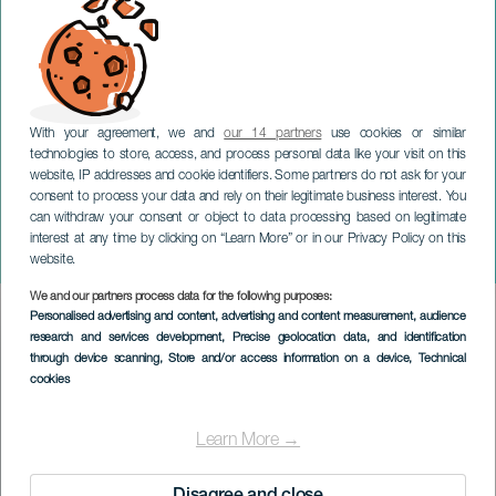
With your agreement, we and
our 14 partners
use cookies or similar
technologies to store, access, and process personal data like your visit on this
website, IP addresses and cookie identifiers. Some partners do not ask for your
consent to process your data and rely on their legitimate business interest. You
can withdraw your consent or object to data processing based on legitimate
TENERIFE
interest at any time by clicking on “Learn More” or in our Privacy Policy on this
Carlos Baute in concerto
website.
We and our partners process data for the following purposes:
Imagen
Personalised advertising and content, advertising and content measurement, audience
Listado
research and services development
, Precise geolocation data, and identification
through device scanning
, Store and/or access information on a device
, Technical
cookies
Learn More →