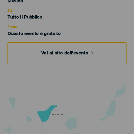
Categoría
Musica
del
evento
Età
Edad
Tutto Il Pubblico
Recomendada
Prezzo
Questo evento è gratuito
Vai al sito dell’evento
TENERIFE