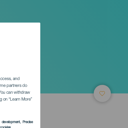
 le
 access, and
Some partners do
. You can withdraw
ing on “Learn More”
s development
, Precise
l cookies