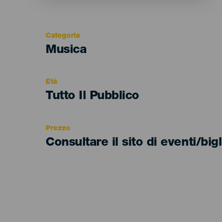
Categoria
Categoría
Musica
del
evento
Età
Edad
Tutto Il Pubblico
Recomendada
Prezzo
Consultare il sito di eventi/bigl