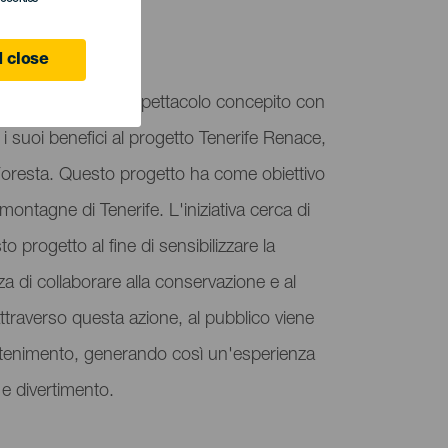
ife
 close
e Tenerife" è uno spettacolo concepito con
ti i suoi benefici al progetto Tenerife Renace,
Foresta. Questo progetto ha come obiettivo
le montagne di Tenerife. L'iniziativa cerca di
o progetto al fine di sensibilizzare la
a di collaborare alla conservazione e al
Attraverso questa azione, al pubblico viene
rattenimento, generando così un'esperienza
e divertimento.