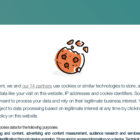
lidario. Insieme per
 Tenerife
ent, we and
our 14 partners
use cookies or similar technologies to store,
ata like your visit on this website, IP addresses and cookie identifiers. 
onsent to process your data and rely on their legitimate business interest
ject to data processing based on legitimate interest at any time by click
olicy on this website.
ocess data for the following purposes:
EVENTO PASSATO
ing and content, advertising and content measurement, audience research and service
dentification through device scanning
, Store and/or access information on a device
, Technica