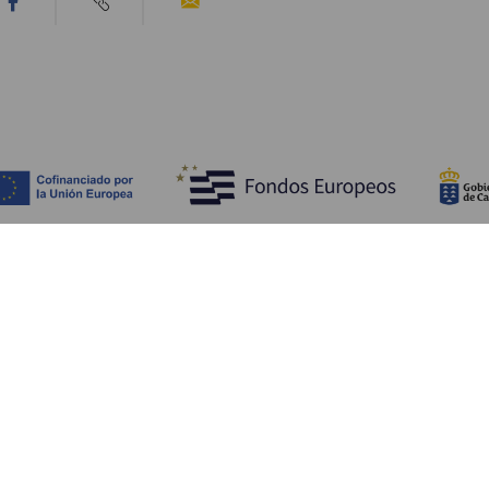
Scopri
I
Matrimoni
Mare e spiagge
A
Crociere
Cultura
Co