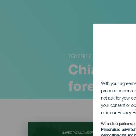
TENERIFE
Chiama So
foreste di
With your agreem
process personal d
not ask for your c
your consent or ob
or in our Privacy P
Imagen
We and our partners pr
Listado
Personalised advertis
geolocation data, and i