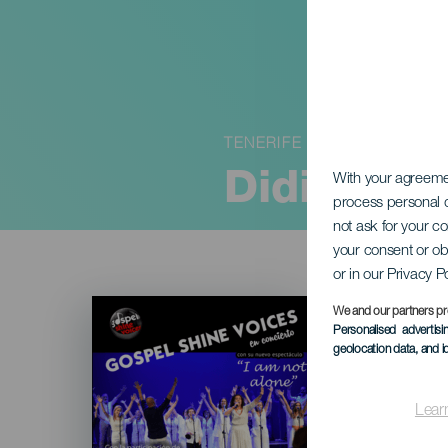
TENERIFE
Didier Li
With your agreem
process personal d
not ask for your c
your consent or ob
or in our Privacy P
Imagen
We and our partners pr
Listado
Personalised advertis
geolocation data, and i
Lear