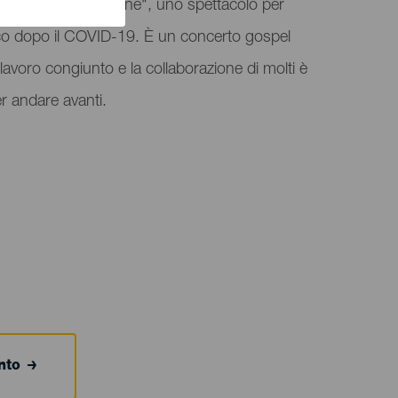
 con "I am not alone", uno spettacolo per
palco dopo il COVID-19. È un concerto gospel
 lavoro congiunto e la collaborazione di molti è
r andare avanti.
ento