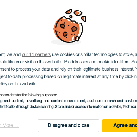
keng & Canarias Gos
ent, we and
our 14 partners
use cookies or similar technologies to store,
ata like your visit on this website, IP addresses and cookie identifiers. 
onsent to process your data and rely on their legitimate business interest
ject to data processing based on legitimate interest at any time by click
olicy on this website.
ocess data for the following purposes:
EVENTO PASSATO
ing and content, advertising and content measurement, audience research and service
dentification through device scanning
, Store and/or access information on a device
, Technica
19 November 2022
Localidad
El Sauzal
n More →
Disagree and close
Agree and