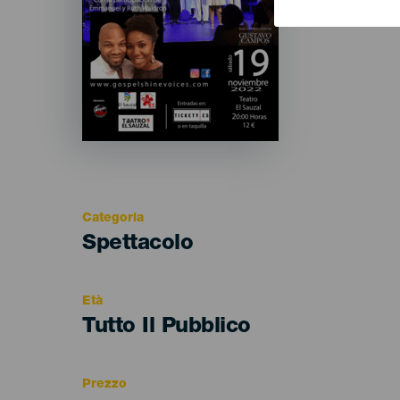
Categoria
Categoría
Spettacolo
del
evento
Età
Edad
Tutto Il Pubblico
Recomendada
Prezzo