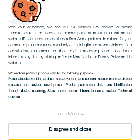
With your agreement, we and
our 14 partners
use cookies or similar
technologies to store, access, and process personal data like your visit on this
website, IP addresses and cookie identifiers. Some partners do not ask for your
consent to process your data and rely on their legitimate business interest. You
TENERIFE
can withdraw your consent or object to data processing based on legitimate
Eredi di Chasna Show:
interest at any time by clicking on “Learn More” or in our Privacy Policy on this
decimo anniversario
website.
We and our partners process data for the following purposes:
Imagen
Personalised advertising and content, advertising and content measurement, audience
Listado
research and services development
, Precise geolocation data, and identification
through device scanning
, Store and/or access information on a device
, Technical
cookies
Learn More →
Disagree and close