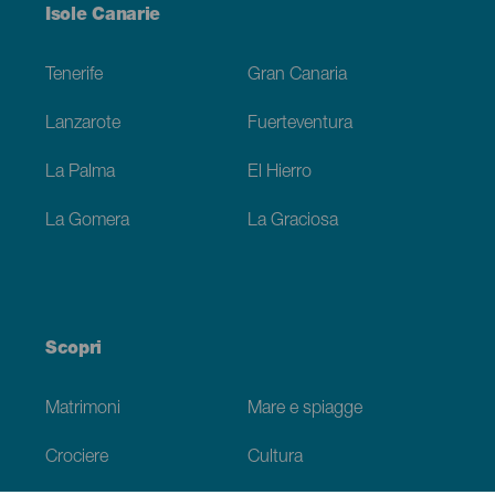
Menú
Isole Canarie
Footer
Tenerife
Gran Canaria
Lanzarote
Fuerteventura
La Palma
El Hierro
La Gomera
La Graciosa
Scopri
Matrimoni
Mare e spiagge
Crociere
Cultura