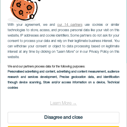
With your agreement, we and
our 14 partners
use cookies or similar
technologies to store, access, and process personal data like your visit on this
website, IP addresses and cookie identifiers. Some partners do not ask for your
consent to process your data and rely on their legitimate business interest. You
TENERIFE
can withdraw your consent or object to data processing based on legitimate
Fidel Galbán: Storie in
interest at any time by clicking on “Learn More” or in our Privacy Policy on this
canto
website.
We and our partners process data for the following purposes:
Imagen
Personalised advertising and content, advertising and content measurement, audience
Listado
research and services development
, Precise geolocation data, and identification
through device scanning
, Store and/or access information on a device
, Technical
cookies
Learn More →
Disagree and close