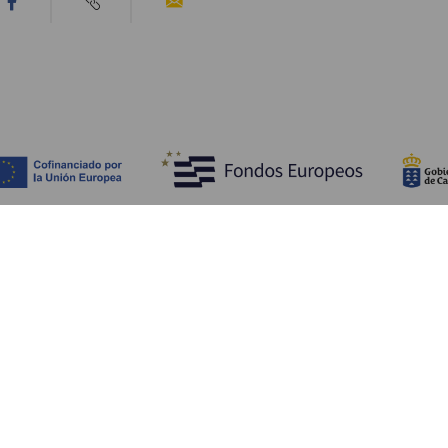
Scopri
I
Matrimoni
Mare e spiagge
A
Crociere
Cultura
Co