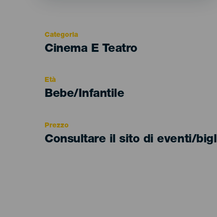
Categoria
Categoría
Cinema E Teatro
del
evento
Età
Edad
Bebe/Infantile
Recomendada
Prezzo
Consultare il sito di eventi/bigl