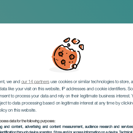
ri le stagioni
ent, we and
our 14 partners
use cookies or similar technologies to store,
ata like your visit on this website, IP addresses and cookie identifiers. 
onsent to process your data and rely on their legitimate business interest
ject to data processing based on legitimate interest at any time by click
olicy on this website.
ocess data for the following purposes:
EVENTO PASSATO
ing and content, advertising and content measurement, audience research and service
dentification through device scanning
, Store and/or access information on a device
, Technica