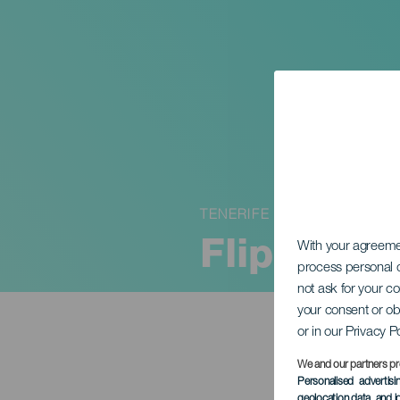
TENERIFE
Flip: Scop
With your agreem
process personal d
not ask for your c
your consent or ob
or in our Privacy P
We and our partners pr
Personalised advertis
geolocation data, and i