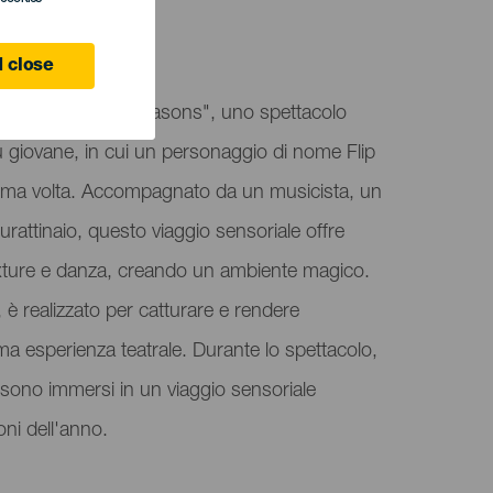
 Laguna
 close
lip: Discover the Seasons", uno spettacolo
ù giovane, in cui un personaggio di nome Flip
rima volta. Accompagnato da un musicista, un
burattinaio, questo viaggio sensoriale offre
texture e danza, creando un ambiente magico.
i, è realizzato per catturare e rendere
ma esperienza teatrale. Durante lo spettacolo,
ti sono immersi in un viaggio sensoriale
oni dell'anno.