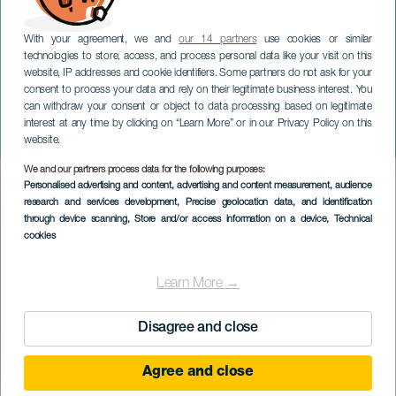
With your agreement, we and
our 14 partners
use cookies or similar
technologies to store, access, and process personal data like your visit on this
website, IP addresses and cookie identifiers. Some partners do not ask for your
consent to process your data and rely on their legitimate business interest. You
can withdraw your consent or object to data processing based on legitimate
TENERIFE
interest at any time by clicking on “Learn More” or in our Privacy Policy on this
Gwen Thomas in concerto
website.
We and our partners process data for the following purposes:
Imagen
Personalised advertising and content, advertising and content measurement, audience
Listado
research and services development
, Precise geolocation data, and identification
through device scanning
, Store and/or access information on a device
, Technical
cookies
Learn More →
Disagree and close
Agree and close
EVENTO PASSATO