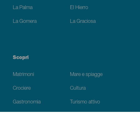
La Palma
El Hierro
La Gomera
La Graciosa
Scopri
Matrimoni
Mare e spiagge
Crociere
Cultura
Gastronomia
Turismo attivo
Tutti gli articoli