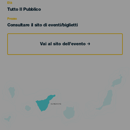
evento
Età
Edad
Tutto Il Pubblico
Recomendada
Prezzo
Consultare il sito di eventi/biglietti
Vai al sito dell’evento
TENERIFE