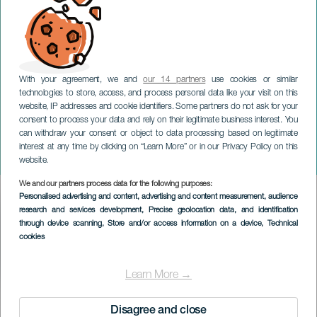
With your agreement, we and
our 14 partners
use cookies or similar
technologies to store, access, and process personal data like your visit on this
website, IP addresses and cookie identifiers. Some partners do not ask for your
consent to process your data and rely on their legitimate business interest. You
TENERIFE
can withdraw your consent or object to data processing based on legitimate
MAGMA – concierto para
interest at any time by clicking on “Learn More” or in our Privacy Policy on this
dos cuerpos
website.
We and our partners process data for the following purposes:
Imagen
Personalised advertising and content, advertising and content measurement, audience
Listado
research and services development
, Precise geolocation data, and identification
through device scanning
, Store and/or access information on a device
, Technical
cookies
Learn More →
EVENTO PASSATO
Disagree and close