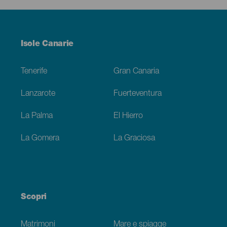
Menú
Isole Canarie
Footer
Tenerife
Gran Canaria
Lanzarote
Fuerteventura
La Palma
El Hierro
La Gomera
La Graciosa
Scopri
Matrimoni
Mare e spiagge