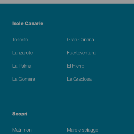
Menú
Isole Canarie
Footer
Tenerife
Gran Canaria
Lanzarote
Fuerteventura
La Palma
El Hierro
La Gomera
La Graciosa
Scopri
Matrimoni
Mare e spiagge