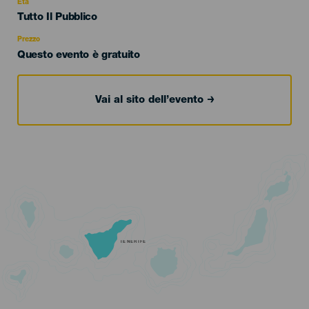
evento
Età
Edad
Tutto Il Pubblico
Recomendada
Prezzo
Questo evento è gratuito
Vai al sito dell’evento
TENERIFE