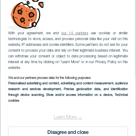
With your agreement, we and
our 14 partners
use cookies or similar
technologies to store, access, and process personal data like your visit on this
website, IP addresses and cookie identifiers. Some partners do not ask for your
consent to process your data and rely on their legitimate business interest. You
TENERIFE
can withdraw your consent or object to data processing based on legitimate
Notte dei defunti ai
interest at any time by clicking on “Learn More” or in our Privacy Policy on this
Lavatoi di Güímar
website.
We and our partners process data for the following purposes:
Imagen
Personalised advertising and content, advertising and content measurement, audience
Listado
research and services development
, Precise geolocation data, and identification
through device scanning
, Store and/or access information on a device
, Technical
cookies
Learn More →
Disagree and close