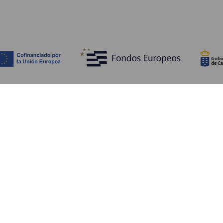
Scopri
I
Matrimoni
Mare e spiagge
A
Crociere
Cultura
Co
Gastronomia
Turismo attivo
Do