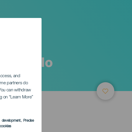
Non solo
 access, and
Some partners do
. You can withdraw
ing on “Learn More”
s development
, Precise
l cookies