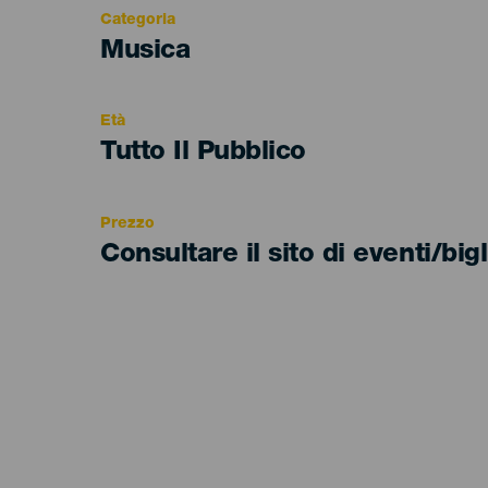
Categoria
Categoría
Musica
del
evento
Età
Edad
Tutto Il Pubblico
Recomendada
Prezzo
Consultare il sito di eventi/bigl