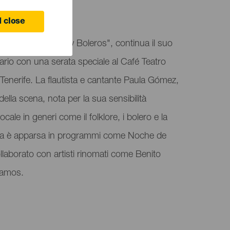
ife
 close
che come "Not Only Boleros", continua il suo
ario con una serata speciale al Café Teatro
Tenerife. La flautista e cantante Paula Gómez,
 della scena, nota per la sua sensibilità
vocale in generi come il folklore, i bolero e la
ula è apparsa in programmi come Noche de
llaborato con artisti rinomati come Benito
Ramos.