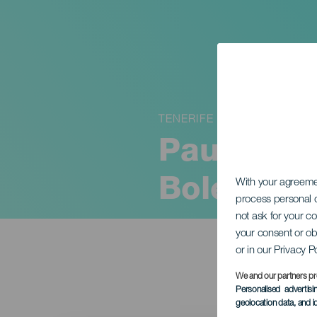
TENERIFE
Paula Gó
Boleri
With your agreem
process personal d
not ask for your c
your consent or ob
or in our Privacy P
We and our partners pr
Personalised advertis
geolocation data, and i