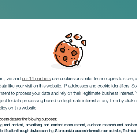
mez & Jonay Mesa: 
ent, we and
our 14 partners
use cookies or similar technologies to store,
ata like your visit on this website, IP addresses and cookie identifiers. 
onsent to process your data and rely on their legitimate business interest
ject to data processing based on legitimate interest at any time by click
olicy on this website.
ocess data for the following purposes:
EVENTO PASSATO
ing and content, advertising and content measurement, audience research and service
dentification through device scanning
, Store and/or access information on a device
, Technica