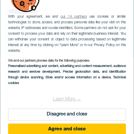
With your agreement, we and
our 14 partners
use cookies or similar
technologies to store, access, and process personal data like your visit on this
website, IP addresses and cookie identifiers. Some partners do not ask for your
consent to process your data and rely on their legitimate business interest. You
TENERIFE
can withdraw your consent or object to data processing based on legitimate
Pellegrinaggio di Fatima
interest at any time by clicking on “Learn More” or in our Privacy Policy on this
nella valle di San Lorenzo
website.
We and our partners process data for the following purposes:
Imagen
Personalised advertising and content, advertising and content measurement, audience
Listado
research and services development
, Precise geolocation data, and identification
through device scanning
, Store and/or access information on a device
, Technical
cookies
Learn More →
Disagree and close
Agree and close
EVENTO PASSATO