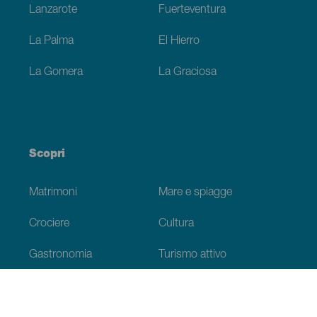
Lanzarote
Fuerteventura
La Palma
El Hierro
La Gomera
La Graciosa
Scopri
Matrimoni
Mare e spiagge
Crociere
Cultura
Gastronomia
Turismo attivo
Tutti gli articoli