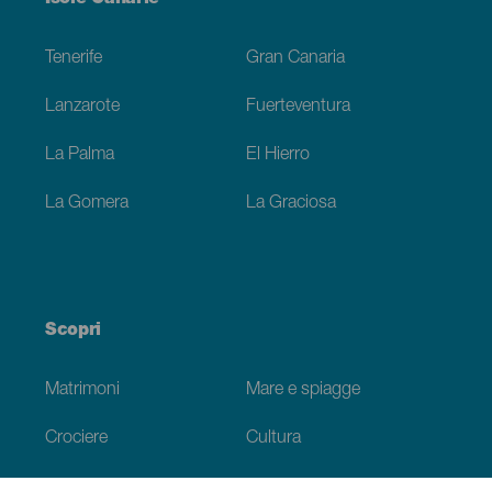
Footer
Tenerife
Gran Canaria
Lanzarote
Fuerteventura
La Palma
El Hierro
La Gomera
La Graciosa
Scopri
Matrimoni
Mare e spiagge
Crociere
Cultura
Gastronomia
Turismo attivo