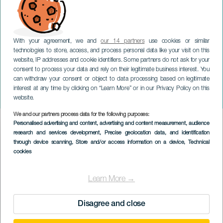
With your agreement, we and
our 14 partners
use cookies or similar
technologies to store, access, and process personal data like your visit on this
website, IP addresses and cookie identifiers. Some partners do not ask for your
consent to process your data and rely on their legitimate business interest. You
can withdraw your consent or object to data processing based on legitimate
TENERIFE
interest at any time by clicking on “Learn More” or in our Privacy Policy on this
Romería de Benijos
website.
We and our partners process data for the following purposes:
Imagen
Personalised advertising and content, advertising and content measurement, audience
Listado
research and services development
, Precise geolocation data, and identification
through device scanning
, Store and/or access information on a device
, Technical
cookies
Learn More →
Disagree and close