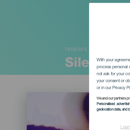
TENERIFE
Silenzi sp
With your agreem
process personal d
not ask for your c
your consent or ob
or in our Privacy P
Imagen
Listado
We and our partners pr
Personalised advertis
geolocation data, and i
Lear