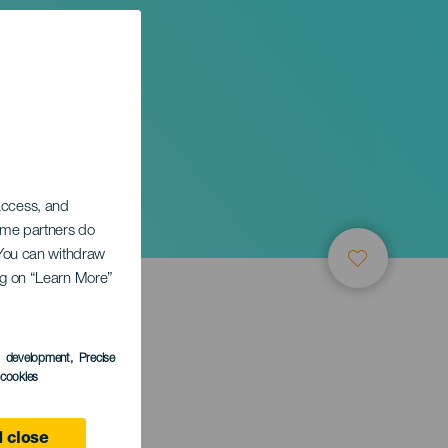
 access, and
Some partners do
. You can withdraw
ing on “Learn More”
s development
, Precise
l cookies
 close