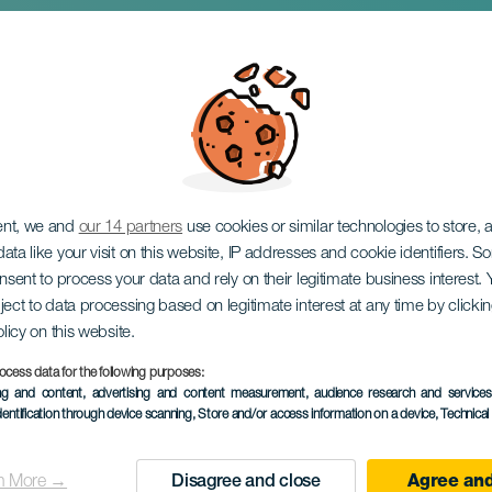
ezzati
ent, we and
our 14 partners
use cookies or similar technologies to store,
ata like your visit on this website, IP addresses and cookie identifiers. 
onsent to process your data and rely on their legitimate business interest
ject to data processing based on legitimate interest at any time by click
olicy on this website.
ocess data for the following purposes:
ing and content, advertising and content measurement, audience research and service
EVENTO PASSATO
dentification through device scanning
, Store and/or access information on a device
, Technica
10 October 2025
Localidad
El Sauzal
n More →
Disagree and close
Agree and