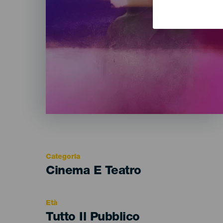
Categoria
Categoría
Cinema E Teatro
del
evento
Età
Edad
Tutto Il Pubblico