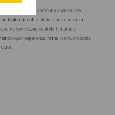
atro Tamaska è una creazione scenica che
a un testo originale ispirato a un'esperienza
 assume come asse centrale il trauma e
rmando quell'esperienza intima in una proposta
essione.