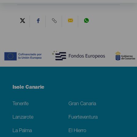
Contenido
Menú
Isole Canarie
Footer
Tenerife
Gran Canaria
Lanzarote
Fuerteventura
La Palma
El Hierro