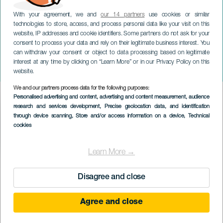
With your agreement, we and
our 14 partners
use cookies or similar
technologies to store, access, and process personal data like your visit on this
website, IP addresses and cookie identifiers. Some partners do not ask for your
consent to process your data and rely on their legitimate business interest. You
can withdraw your consent or object to data processing based on legitimate
TENERIFE
interest at any time by clicking on “Learn More” or in our Privacy Policy on this
TLP Tenerife Summer
website.
We and our partners process data for the following purposes:
Imagen
Personalised advertising and content, advertising and content measurement, audience
Listado
research and services development
, Precise geolocation data, and identification
through device scanning
, Store and/or access information on a device
, Technical
cookies
Learn More →
EVENTO PASSATO
Disagree and close
11 to 16 July
Agree and close
Localidad
Santa Cruz de Tenerife