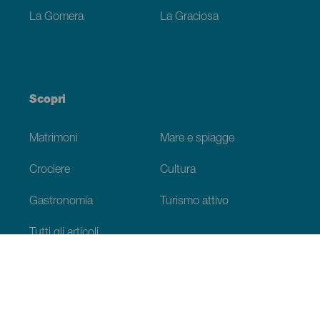
La Gomera
La Graciosa
Scopri
Matrimoni
Mare e spiagge
Crociere
Cultura
Gastronomia
Turismo attivo
Tutti gli articoli
Informazioni pratiche