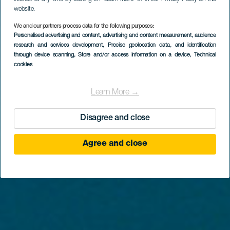
website.
We and our partners process data for the following purposes:
Personalised advertising and content, advertising and content measurement, audience
LA GOMERA
research and services development
, Precise geolocation data, and identification
Marina La Gomera
through device scanning
, Store and/or access information on a device
, Technical
cookies
Learn More →
Disagree and close
Agree and close