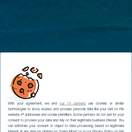
With your agreement, we and
our 14 partners
use cookies or similar
technologies to store, access, and process personal data like your visit on this
website, IP addresses and cookie identifiers. Some partners do not ask for your
consent to process your data and rely on their legitimate business interest. You
can withdraw your consent or object to data processing based on legitimate
interest at any time by clicking on “Learn More” or in our Privacy Policy on this