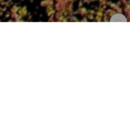
Porti E Marine
>
La Gomera
Il porto sportivo più completo di La Gomera
Nell’est di La Gomera si trova il suo capoluogo, San
Sebastián, con il porto turistico più completo dell'isola, che
sfrutta la sua vicinanza al centro città. Questa è la marina
La Gomera, con capacità per imbarcazioni dai 6 ai 20
metri di lunghezza nei suoi 335 ormeggi. Tra i servizi offerti
ai suoi utenti, si possono trovare la stazione di servizio, il
servizio di sorveglianza e d’informazione metereologica
oltre a un supermercato. La profondità delle acque di
questo porto varia tra gli otto e i dieci metri.