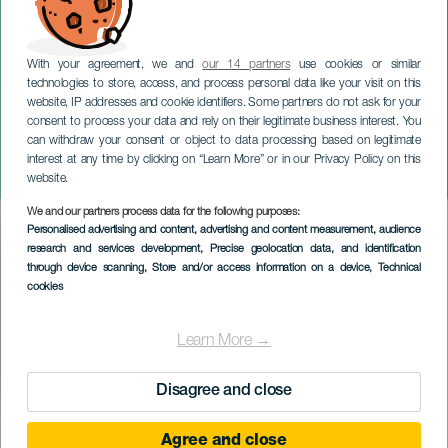
With your agreement, we and
our 14 partners
use cookies or similar
technologies to store, access, and process personal data like your visit on this
website, IP addresses and cookie identifiers. Some partners do not ask for your
consent to process your data and rely on their legitimate business interest. You
can withdraw your consent or object to data processing based on legitimate
GRAN CANARIA
interest at any time by clicking on “Learn More” or in our Privacy Policy on this
La traída del gofio
website.
We and our partners process data for the following purposes:
Imagen
Personalised advertising and content, advertising and content measurement, audience
Listado
research and services development
, Precise geolocation data, and identification
through device scanning
, Store and/or access information on a device
, Technical
cookies
Learn More →
Disagree and close
26 September 2026
Localidad
Agüimes
Agree and close