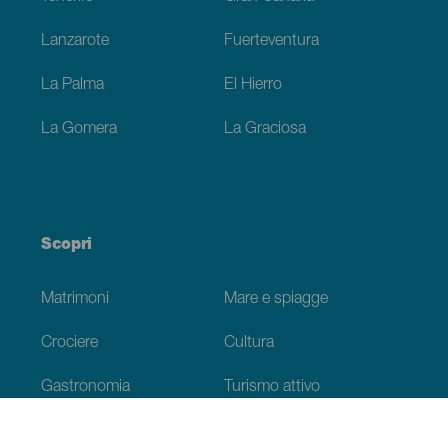
Lanzarote
Fuerteventura
La Palma
El Hierro
La Gomera
La Graciosa
Scopri
Matrimoni
Mare e spiagge
Crociere
Cultura
Gastronomia
Turismo attivo
Tutti gli articoli