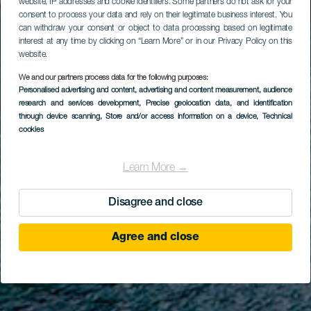
website, IP addresses and cookie identifiers. Some partners do not ask for your
consent to process your data and rely on their legitimate business interest. You
can withdraw your consent or object to data processing based on legitimate
interest at any time by clicking on “Learn More” or in our Privacy Policy on this
website.
We and our partners process data for the following purposes:
Personalised advertising and content, advertising and content measurement, audience
research and services development
, Precise geolocation data, and identification
through device scanning
, Store and/or access information on a device
, Technical
cookies
Learn More →
Disagree and close
Agree and close